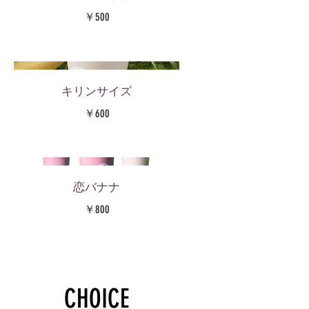
￥500
キリンサイズ
￥600
恋バナナ
￥800
CHOICE