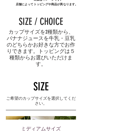
店舗によってトッピングや商品が異なります。
SIZE / CHOICE
カップサイズを2種類から、
バナナジュースを牛乳・豆乳
のどちらかお好きな方でお作
りできます。トッピングは５
種類からお選びいただけま
す。
SIZE
ご希望のカップサイズを選択してくだ
さい。
ミディアムサイズ