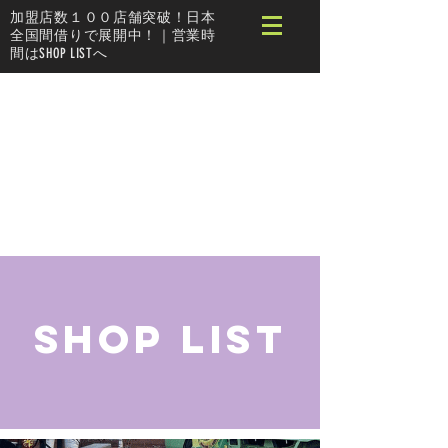
加盟店数１００店舗突破！日本
全国間借りで展開中！｜営業時
間はSHOP LISTへ
SHOP LIST