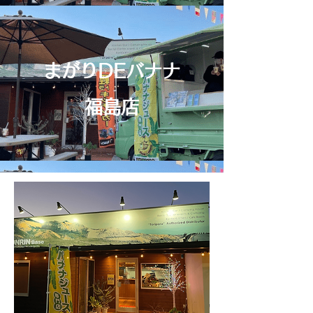
まがりDEバナナ
福島店