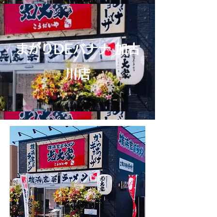
まがりDEバナナ 加古
川店