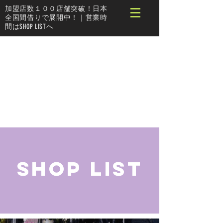
加盟店数１００店舗突破！日本
全国間借りで展開中！｜営業時
間はSHOP LISTへ
SHOP LIST